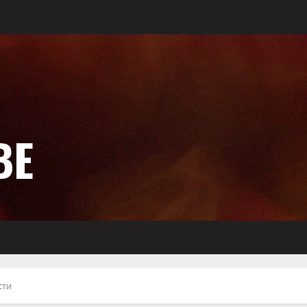
ВЕ
сти