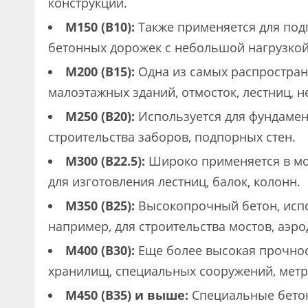
конструкций.
М150 (В10):
Также применяется для подг
бетонных дорожек с небольшой нагрузкой
М200 (В15):
Одна из самых распростран
малоэтажных зданий, отмосток, лестниц, 
М250 (В20):
Используется для фундамент
строительства заборов, подпорных стен.
М300 (В22.5):
Широко применяется в мо
для изготовления лестниц, балок, колонн.
М350 (В25):
Высокопрочный бетон, испо
например, для строительства мостов, аэр
М400 (В30):
Еще более высокая прочнос
хранилищ, специальных сооружений, метр
М450 (В35) и выше:
Специальные бетон