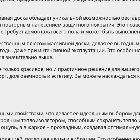
сивная доска обладает уникальной возможностью рестав
 и повторным нанесением защитного покрытия. Это позв
не требует демонтажа всего пола и может быть выполнен
ственным плюсом массивной доски, делая ее выгодным 
годы, даже при интенсивной эксплуатации. Это особенн
ия значительно выше.
е только красивое, но и практичное решение для вашего
рт, долговечность и эстетику. Вы можете наслаждаться к
ными свойствами, что делает ее идеальным выбором дл
иродным теплоизолятором, способным сохранять тепло и 
 ощупь, а в жаркое – прохладным, создавая оптимальну
золяцией, поглощая шумы и вибрации. Это особенно важ