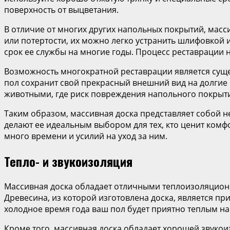
поверхность от выцветания.
В отличие от многих других напольных покрытий, мас
или потертости, их можно легко устранить шлифовкой
срок ее службы на многие годы. Процесс реставрации 
Возможность многократной реставрации является суще
пол сохранит свой прекрасный внешний вид на долгие 
животными, где риск повреждения напольного покрыт
Таким образом, массивная доска представляет собой н
делают ее идеальным выбором для тех, кто ценит комфо
много времени и усилий на уход за ним.
Тепло- и звукоизоляция
Массивная доска обладает отличными теплоизоляцион
Древесина, из которой изготовлена доска, является пр
холодное время года ваш пол будет приятно теплым на
Кроме того, массивная доска обладает хорошей звукои