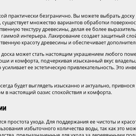
ой практически безгранично. Вы можете выбрать доску 
о, существует множество вариантов обработки поверхно
твенную текстуру древесины, делая ее более выразител
 гаммой интерьера. Лакирование создает защитный слой
ственную красоту древесины и обеспечивает дополнител
 доска может стать настоящим украшением любого помещ
оши и комфорта, подчеркивая изысканный вкус владельц
усиливает ее эстетическую привлекательность. Это инвес
сегда будет выглядеть изысканно и актуально, привнося
м в настоящий оазис спокойствия и комфорта.
ии
я простота ухода. Для поддержания ее чистоты и красо
зования избыточного количества воды, так как это мож
дства, предназначенные для ухода за деревянными пола