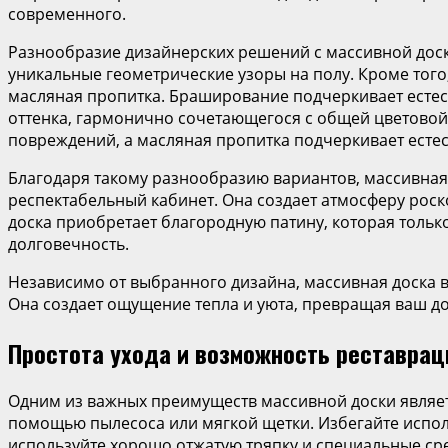
современного.
Разнообразие дизайнерских решений с массивной доск
уникальные геометрические узоры на полу. Кроме тог
масляная пропитка. Браширование подчеркивает естес
оттенка, гармонично сочетающегося с общей цветовой
повреждений, а масляная пропитка подчеркивает есте
Благодаря такому разнообразию вариантов, массивная
респектабельный кабинет. Она создает атмосферу роск
доска приобретает благородную патину, которая только 
долговечность.
Независимо от выбранного дизайна, массивная доска в
Она создает ощущение тепла и уюта, превращая ваш до
Простота ухода и возможность реставрац
Одним из важных преимуществ массивной доски являетс
помощью пылесоса или мягкой щетки. Избегайте исполь
используйте хорошо отжатую тряпку и специальные сре