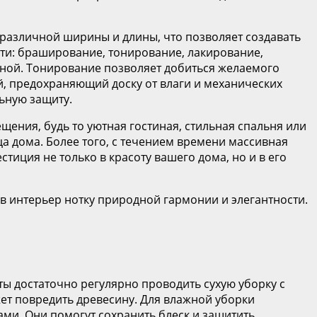
различной ширины и длины, что позволяет создавать
сти: браширование, тонирование, лакирование,
ьной. Тонирование позволяет добиться желаемого
, предохраняющий доску от влаги и механических
ьную защиту.
ения, будь то уютная гостиная, стильная спальня или
а дома. Более того, с течением времени массивная
тиция не только в красоту вашего дома, но и в его
 в интерьер нотку природной гармонии и элегантности.
ты достаточно регулярно проводить сухую уборку с
ет повредить древесину. Для влажной уборки
ми. Они помогут сохранить блеск и защитить