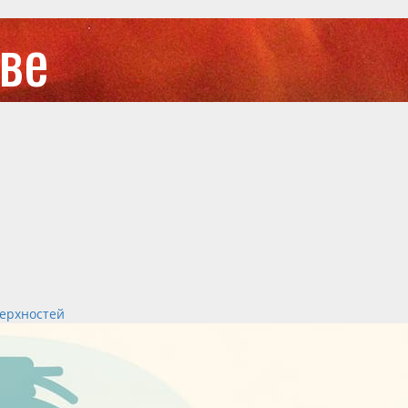
тве
верхностей