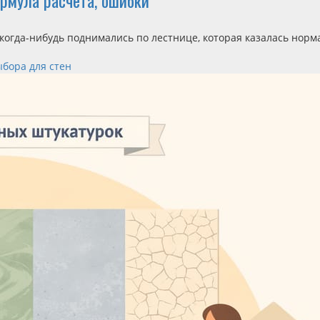
рмула расчёта, ошибки
огда-нибудь поднимались по лестнице, которая казалась норма
ыбора для стен